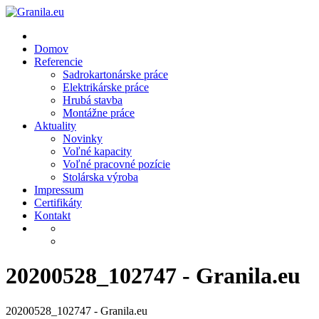
Skip
to
content
Domov
Referencie
Sadrokartonárske práce
Elektrikárske práce
Hrubá stavba
Montážne práce
Aktuality
Novinky
Voľné kapacity
Voľné pracovné pozície
Stolárska výroba
Impressum
Certifikáty
Kontakt
20200528_102747 - Granila.eu
20200528_102747 - Granila.eu