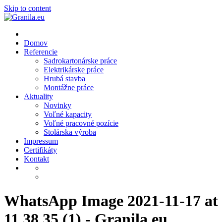
Skip to content
Domov
Referencie
Sadrokartonárske práce
Elektrikárske práce
Hrubá stavba
Montážne práce
Aktuality
Novinky
Voľné kapacity
Voľné pracovné pozície
Stolárska výroba
Impressum
Certifikáty
Kontakt
WhatsApp Image 2021-11-17 at
11.38.35 (1) - Granila.eu