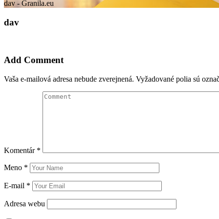
dav - Granila.eu
dav
Add Comment
Vaša e-mailová adresa nebude zverejnená.
Vyžadované polia sú ozna
Komentár
*
Meno
*
E-mail
*
Adresa webu