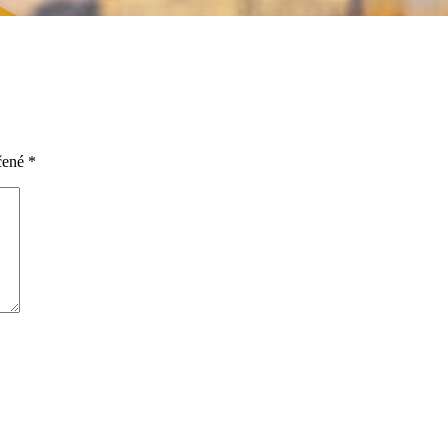
čené
*