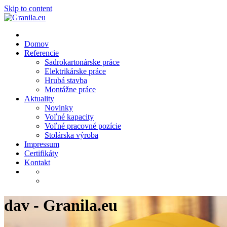
Skip to content
Domov
Referencie
Sadrokartonárske práce
Elektrikárske práce
Hrubá stavba
Montážne práce
Aktuality
Novinky
Voľné kapacity
Voľné pracovné pozície
Stolárska výroba
Impressum
Certifikáty
Kontakt
dav - Granila.eu