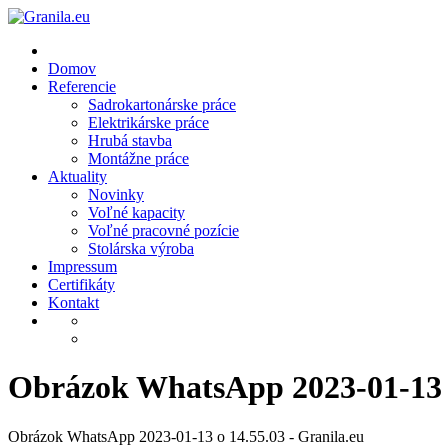
Skip
to
content
Domov
Referencie
Sadrokartonárske práce
Elektrikárske práce
Hrubá stavba
Montážne práce
Aktuality
Novinky
Voľné kapacity
Voľné pracovné pozície
Stolárska výroba
Impressum
Certifikáty
Kontakt
Obrázok WhatsApp 2023-01-13 o
Obrázok WhatsApp 2023-01-13 o 14.55.03 - Granila.eu