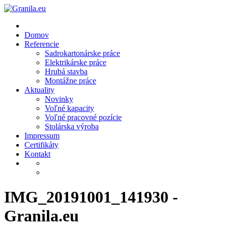
Skip
to
content
Domov
Referencie
Sadrokartonárske práce
Elektrikárske práce
Hrubá stavba
Montážne práce
Aktuality
Novinky
Voľné kapacity
Voľné pracovné pozície
Stolárska výroba
Impressum
Certifikáty
Kontakt
IMG_20191001_141930 -
Granila.eu