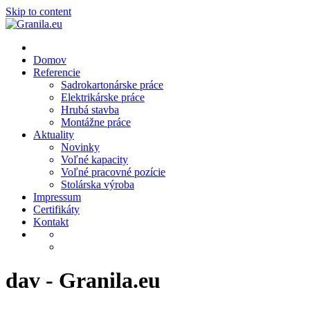
Skip to content
Domov
Referencie
Sadrokartonárske práce
Elektrikárske práce
Hrubá stavba
Montážne práce
Aktuality
Novinky
Voľné kapacity
Voľné pracovné pozície
Stolárska výroba
Impressum
Certifikáty
Kontakt
dav - Granila.eu