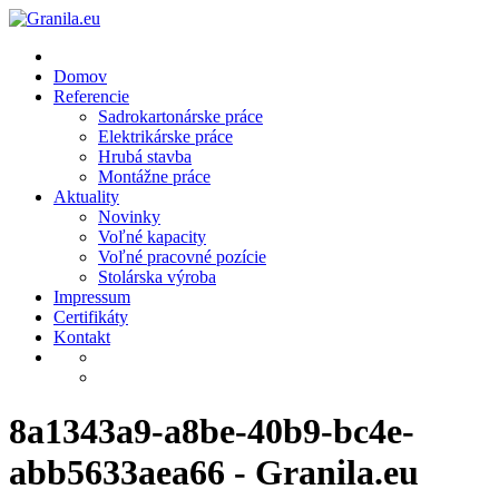
Skip
to
content
Domov
Referencie
Sadrokartonárske práce
Elektrikárske práce
Hrubá stavba
Montážne práce
Aktuality
Novinky
Voľné kapacity
Voľné pracovné pozície
Stolárska výroba
Impressum
Certifikáty
Kontakt
8a1343a9-a8be-40b9-bc4e-
abb5633aea66 - Granila.eu