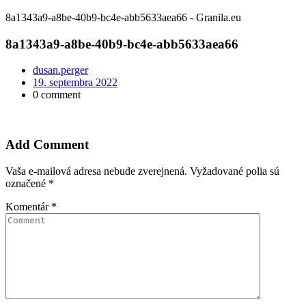
8a1343a9-a8be-40b9-bc4e-abb5633aea66 - Granila.eu
8a1343a9-a8be-40b9-bc4e-abb5633aea66
dusan.perger
19. septembra 2022
0 comment
Add Comment
Vaša e-mailová adresa nebude zverejnená.
Vyžadované polia sú
označené
*
Komentár
*